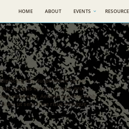
HOME
ABOUT
EVENTS
RESOURCE
ipiscing elit. Suspendisse varius
sus, mi quis viverra ornare, eros
ero vitae erat. Aenean faucibus nibh
 Nunc ut sem vitae risus tristique