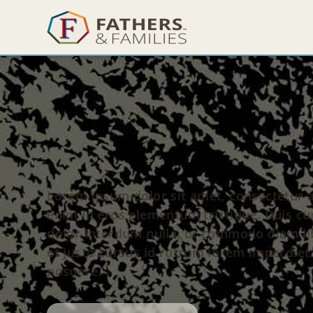
Lorem ipsum dolor sit amet, consectetur ad
enim in eros elementum tristique. Duis cur
dolor interdum nulla, ut commodo diam lib
et justo cursus id rutrum lorem imperdiet.
posuere.