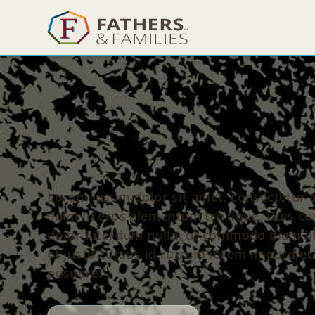
Lorem ipsum dolor sit amet, consectetur ad
enim in eros elementum tristique. Duis cur
dolor interdum nulla, ut commodo diam lib
et justo cursus id rutrum lorem imperdiet.
posuere.