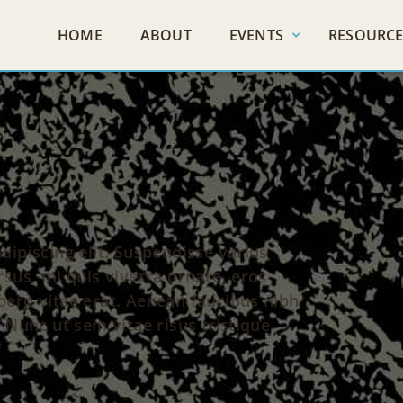
HOME
ABOUT
EVENTS
RESOURCE
ipiscing elit. Suspendisse varius
sus, mi quis viverra ornare, eros
ero vitae erat. Aenean faucibus nibh
 Nunc ut sem vitae risus tristique